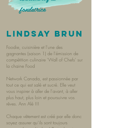
fondatrice
Lindsay Brun
Foodie, cuisinière et l'une des
gagnantes (saison 1) de l'émission de
compétition culinaire 'Wall of Chefs' sur
la chaine Food
Network Canada, est passionnée par
tout ce qui est salé et sucré. Elle veut
vous inspirer à aller de l'avant, à aller
plus haut, plus loin et poursuivre vos
rêves. Ann Alé !!!
Chaque vêtement est créé par elle donc
soyez assurer qu'ils sont toujours