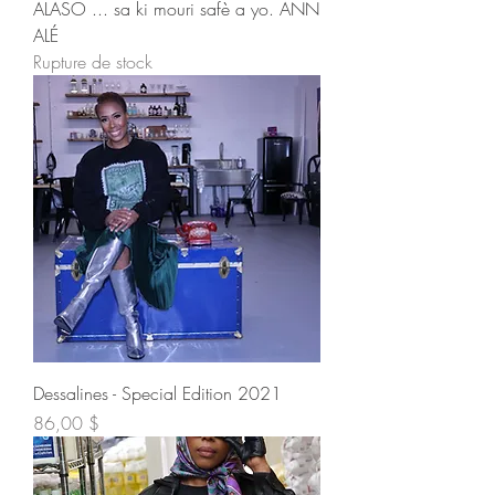
ALASO ... sa ki mouri safè a yo. ANN
ALÉ
Rupture de stock
Dessalines - Special Edition 2021
Prix
86,00 $