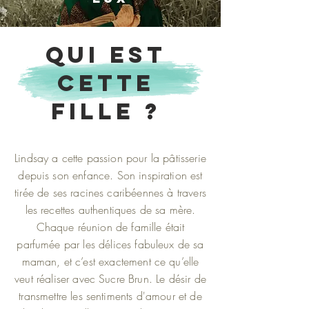
Qui est
cette
fille ?
Lindsay a cette passion pour la pâtisserie
depuis son enfance. Son inspiration est
tirée de ses racines caribéennes à travers
les recettes authentiques de sa mère.
Chaque réunion de famille était
parfumée par les délices fabuleux de sa
maman, et c’est exactement ce qu’elle
veut réaliser avec Sucre Brun. Le désir de
transmettre les sentiments d'amour et de