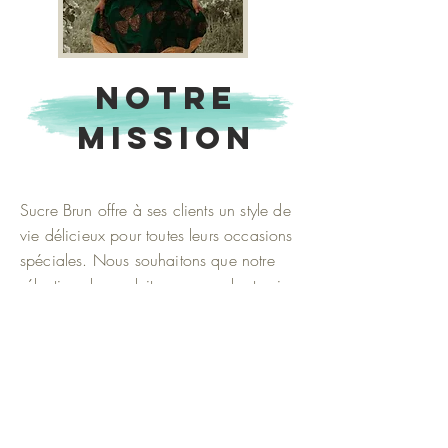
Notre
mission
Sucre Brun offre à ses clients un style de
vie délicieux pour toutes leurs occasions
spéciales. Nous souhaitons que notre
sélection de produits gourmands et sains
soit savourée sans remords par nos
disciples épicuriens. En choisissant les
magnifiques produits Sucre Brun, nous
voulons offrir la possibilité à nos clients
d'exprimer leur gratitude et leur affection
à leurs invités.